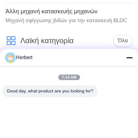
Άλλη μηχανή κατασκευής μηχανών
Μηχανή σφίγγωσης βιδών για την κατασκευή BLDC
Λαϊκή κατηγορία
Όλα
Herbert
Armature μηχανή
Άνεμος μηχανή
τυλίγματος
στατών
7:14 AM
Ανταλλακτικά
Αυτόματη μηχανή
Good day, what product are you looking for?
ηλεκτρικών
τυλίγματος σπειρών
κινητήρων
Γραμμή παραγωγής
Άνεμος μηχανή
μηχανών
βελόνων