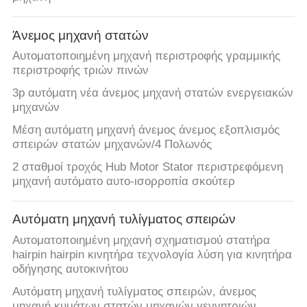
ΕΛΆΤΕ
ΣΕ
Άνεμος μηχανή στατών
ΕΠΑΦΉ
Αυτοματοποιημένη μηχανή περιστροφής γραμμικής
ΜΕ
περιστροφής τριών πινών
3p αυτόματη νέα άνεμος μηχανή στατών ενεργειακών
μηχανών
ΕΙΔΉΣΕΙΣ
Μέση αυτόματη μηχανή άνεμος άνεμος εξοπλισμός
σπειρών στατών μηχανών/4 Πολωνός
ΖΗΤΉΣΤΕ
2 σταθμοί τροχός Hub Motor Stator περιστρεφόμενη
ΈΝΑ
μηχανή αυτόματο αυτο-ισορροπία σκούτερ
ΑΠΌΣΠΑΣΜΑ
Αυτόματη μηχανή τυλίγματος σπειρών
Αυτοματοποιημένη μηχανή σχηματισμού στατήρα
SITEMAP
hairpin hairpin κινητήρα τεχνολογία λύση για κινητήρα
οδήγησης αυτοκινήτου
PRIVACY
Αυτόματη μηχανή τυλίγματος σπειρών, άνεμος
μηχανή κυμάτων στατών μηχανών γεννητριών