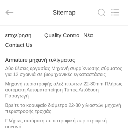
Ningbo
Nide
Tech
Co.,
Sitemap
Ltd.
All
Rights
Reserved.
ΣΠΊΤΙ
επιχείρηση
Quality Control
Νέα
Contact Us
ΠΡΟΪΌΝΤΑ
Armature μηχανή τυλίγματος
ΠΕΡΊΠΟΥ
Δύο θέσεις εργασίας Μηχανή συρρίκνωσης σύρματος
ΕΜΕΊΣ
για 12 σχοινιά σε βιομηχανικές εγκαταστάσεις
Μηχανή περιστροφής αλεξίπτωτων 22-80mm Πλήρως
αυτόματη Αυτοματοποίηση Τύπος Απόδοση
ΠΟΙΟΤΙΚΌΣ
Παραγωγή
ΈΛΕΓΧΟΣ
Βρείτε το κορυφαίο διάμετρο 22-80 χιλιοστών μηχανή
περιστροφής τροχιάς
ΜΑΣ
Πλήρως αυτόματη περιστροφική περιστροφική
μηχανή