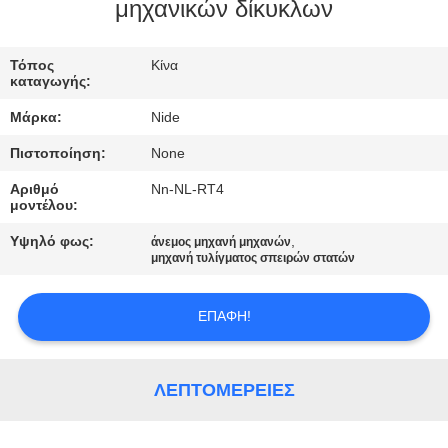
ΕΛΆΤΕ
μηχανικών δίκυκλων
ΣΕ
Τόπος
Κίνα
ΕΠΑΦΉ
καταγωγής:
ΜΕ
Μάρκα:
Nide
Πιστοποίηση:
None
ΕΙΔΉΣΕΙΣ
Αριθμό
Nn-NL-RT4
μοντέλου:
ΖΗΤΉΣΤΕ
Υψηλό φως:
,
άνεμος μηχανή μηχανών
ΈΝΑ
μηχανή τυλίγματος σπειρών στατών
ΑΠΌΣΠΑΣΜΑ
ΕΠΑΦΉ!
SITEMAP
ΛΕΠΤΟΜΈΡΕΙΕΣ
PRIVACY