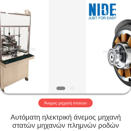
Ningbo
Nide
Tech
Co.,
Ltd.
All
Rights
Reserved.
ΣΠΊΤΙ
ΠΡΟΪΌΝΤΑ
ΠΕΡΊΠΟΥ
ΕΜΕΊΣ
ΠΟΙΟΤΙΚΌΣ
ΈΛΕΓΧΟΣ
Άνεμος μηχανή στατών
Αυτόματη ηλεκτρική άνεμος μηχανή
ΜΑΣ
στατών μηχανών πλημνών ροδών