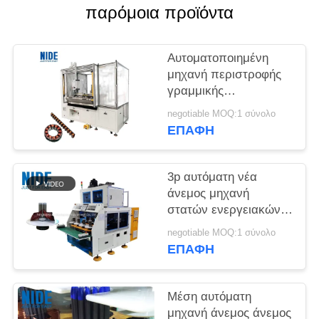
POLICY
παρόμοια προϊόντα
Αυτοματοποιημένη
μηχανή περιστροφής
γραμμικής
περιστροφής τριών
negotiable MOQ:1 σύνολο
πινών
ΕΠΑΦΉ
3p αυτόματη νέα
άνεμος μηχανή
στατών ενεργειακών
μηχανών
negotiable MOQ:1 σύνολο
ΕΠΑΦΉ
Μέση αυτόματη
μηχανή άνεμος άνεμος