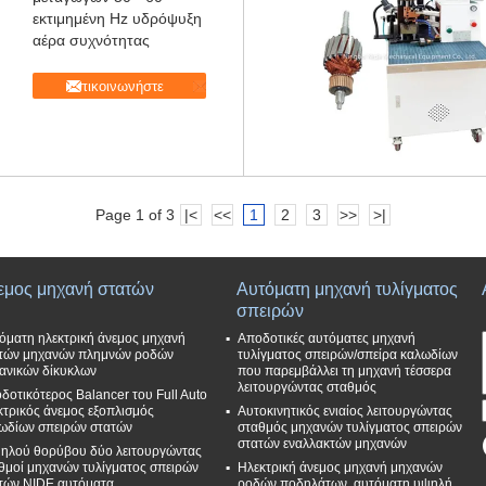
εκτιμημένη Hz υδρόψυξη
αέρα συχνότητας
Επικοινωνήστε
Page 1 of 3
|<
<<
1
2
3
>>
>|
εμος μηχανή στατών
Αυτόματη μηχανή τυλίγματος
σπειρών
όματη ηλεκτρική άνεμος μηχανή
Αποδοτικές αυτόματες μηχανή
τών μηχανών πλημνών ροδών
τυλίγματος σπειρών/σπείρα καλωδίων
ανικών δίκυκλων
που παρεμβάλλει τη μηχανή τέσσερα
λειτουργώντας σταθμός
δοτικότερος Balancer του Full Auto
κτρικός άνεμος εξοπλισμός
Αυτοκινητικός ενιαίος λειτουργώντας
ωδίων σπειρών στατών
σταθμός μηχανών τυλίγματος σπειρών
στατών εναλλακτών μηχανών
ηλού θορύβου δύο λειτουργώντας
θμοί μηχανών τυλίγματος σπειρών
Ηλεκτρική άνεμος μηχανή μηχανών
τών NIDE αυτόματα
ροδών ποδηλάτων, αυτόματη υψηλή