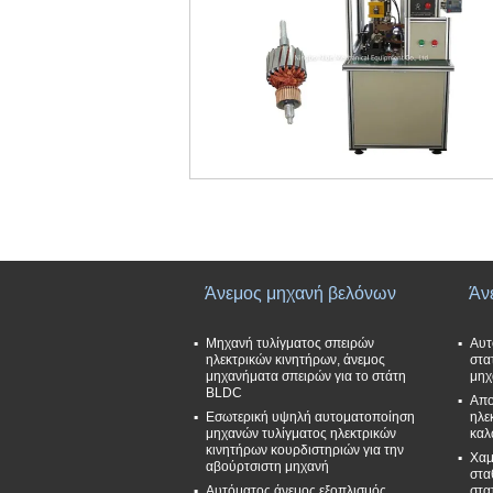
Άνεμος μηχανή βελόνων
Άν
Μηχανή τυλίγματος σπειρών
Αυτ
ηλεκτρικών κινητήρων, άνεμος
στα
μηχανήματα σπειρών για το στάτη
μηχ
BLDC
Απο
Εσωτερική υψηλή αυτοματοποίηση
ηλε
μηχανών τυλίγματος ηλεκτρικών
καλ
κινητήρων κουρδιστηριών για την
Χαμ
αβούρτσιστη μηχανή
στα
Αυτόματος άνεμος εξοπλισμός
στα