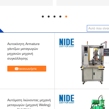
hd
hd
hd
hd
hd
Αυτοκίνητη Armature
γάντζων μεταγωγών
μηχανών μηχανή
συγκόλλησης
Επικοινωνήστε
Αυτόματη λιώνοντας μηχανή
μεταγωγών (μηχανή Weling)