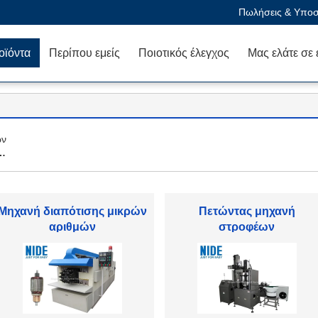
Πωλήσεις & Υποστ
οϊόντα
Περίπου εμείς
Ποιοτικός έλεγχος
ών
Άνεμος μηχανή στατών
Αυτόματη μηχανή
τυλίγματος σπειρών