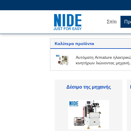
Σπίτι
Πρ
Καλύτερα προϊόντα
Αυτόματη Armature ηλεκτρικ
κινητήρων λιώνοντας μηχανή
μεταγωγών
Armature μηχανή
τυλίγματος