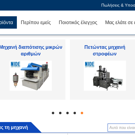
Πωλήσεις & Υποστ
οϊόντα
Περίπου εμείς
Ποιοτικός έλεγχος
Άνεμος μηχανή στατών
Αυτόματη μηχανή
τυλίγματος σπειρών
hd
hd
hd
hd
hd
ας τη μηχανή