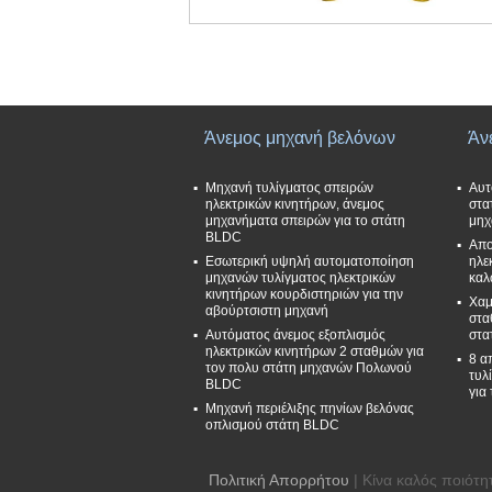
Άνεμος μηχανή βελόνων
Άν
Μηχανή τυλίγματος σπειρών
Αυτ
ηλεκτρικών κινητήρων, άνεμος
στα
μηχανήματα σπειρών για το στάτη
μηχ
BLDC
Απο
Εσωτερική υψηλή αυτοματοποίηση
ηλε
μηχανών τυλίγματος ηλεκτρικών
καλ
κινητήρων κουρδιστηριών για την
Χαμ
αβούρτσιστη μηχανή
στα
Αυτόματος άνεμος εξοπλισμός
στα
ηλεκτρικών κινητήρων 2 σταθμών για
8 α
τον πολυ στάτη μηχανών Πολωνού
τυλ
BLDC
για
Μηχανή περιέλιξης πηνίων βελόνας
οπλισμού στάτη BLDC
Πολιτική Απορρήτου
| Κίνα καλός ποιότη