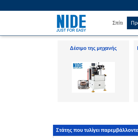
Σπίτι
Πρ
Armature μηχανή
τυλίγματος
Στάτης που τυλίγει παρεμβάλλοντ