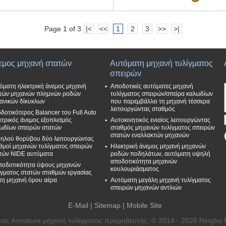
Page 1 of 3
|<
<<
1
2
3
>>
>|
εμος μηχανή στατών
Αυτόματη μηχανή τυλίγματος
σπειρών
όματη ηλεκτρική άνεμος μηχανή
Αποδοτικές αυτόματες μηχανή
τών μηχανών πλημνών ροδών
τυλίγματος σπειρών/σπείρα καλωδίων
ανικών δίκυκλων
που παρεμβάλλει τη μηχανή τέσσερα
λειτουργώντας σταθμός
δοτικότερος Balancer του Full Auto
κτρικός άνεμος εξοπλισμός
Αυτοκινητικός ενιαίος λειτουργώντας
ωδίων σπειρών στατών
σταθμός μηχανών τυλίγματος σπειρών
στατών εναλλακτών μηχανών
ηλού θορύβου δύο λειτουργώντας
θμοί μηχανών τυλίγματος σπειρών
Ηλεκτρική άνεμος μηχανή μηχανών
τών NIDE αυτόματα
ροδών ποδηλάτων, αυτόματη υψηλή
αποδοτικότητα μηχανών
ποδοτικότητα ύψους μηχανών
κουλουριάσματος
ίγματος στατών σταθμών εργασίας
 τη μηχανή όρου αέρα
Αυτόματη μεγάλη μηχανή τυλίγματος
σπειρών μηχανών αντλιών
E-Mail
|
Sitemap
| Mobile Site
τας Armature μηχανή τυλίγματος προμηθευτής. © 2014 - 2026 Ningbo Ni