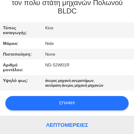
ΕΛΆΤΕ
τον πολυ στάτη μηχανών Πολωνού
BLDC
ΣΕ
ΕΠΑΦΉ
Τόπος
Κίνα
ΜΕ
καταγωγής:
Μάρκα:
Nide
ΕΙΔΉΣΕΙΣ
Πιστοποίηση:
None
Αριθμό
ND-S2W01R
ΖΗΤΉΣΤΕ
μοντέλου:
ΈΝΑ
Υψηλό φως:
,
άνεμος μηχανή ανεμιστήρων
αυτόματη άνεμος μηχανή μηχανών
ΑΠΌΣΠΑΣΜΑ
ΕΠΑΦΉ!
SITEMAP
ΛΕΠΤΟΜΈΡΕΙΕΣ
PRIVACY