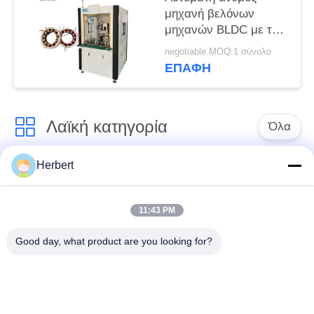
μηχανή βελόνων
μηχανών BLDC με το
σταθμό δύο
negotiable MOQ:1 σύνολο
ΕΠΑΦΉ
Λαϊκή κατηγορία
Όλα
Herbert
Armature μηχανή
Άνεμος μηχανή
τυλίγματος
στατών
11:43 PM
Ανταλλακτικά
Αυτόματη μηχανή
Good day, what product are you looking for?
ηλεκτρικών
τυλίγματος σπειρών
κινητήρων
Γραμμή παραγωγής
Άνεμος μηχανή