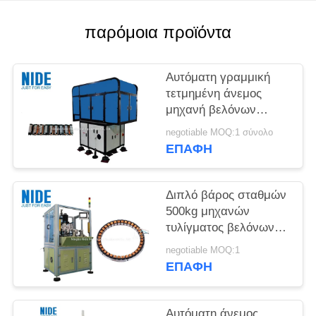
POLICY
παρόμοια προϊόντα
Αυτόματη γραμμική
τετμημένη άνεμος
μηχανή βελόνων
στατών
negotiable MOQ:1 σύνολο
ΕΠΑΦΉ
Διπλό βάρος σταθμών
500kg μηχανών
τυλίγματος βελόνων
στατών Πολωνού Muti
negotiable MOQ:1
ΕΠΑΦΉ
Αυτόματη άνεμος