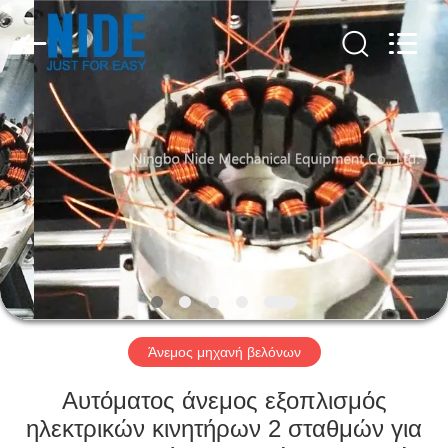
Ningbo
Nide
Tech
Co.,
Ltd.
All
Rights
Reserved.
ΣΠΊΤΙ
ΠΡΟΪΌΝΤΑ
ΠΕΡΊΠΟΥ
ΕΜΕΊΣ
ΠΟΙΟΤΙΚΌΣ
ΈΛΕΓΧΟΣ
Άνεμος μηχανή βελόνων
Αυτόματος άνεμος εξοπλισμός
ΜΑΣ
ηλεκτρικών κινητήρων 2 σταθμών για