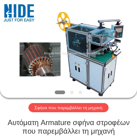
Ningbo
Nide
Tech
Co.,
Ltd.
All
Rights
Reserved.
ΣΠΊΤΙ
ΠΡΟΪΌΝΤΑ
ΠΕΡΊΠΟΥ
ΕΜΕΊΣ
ΠΟΙΟΤΙΚΌΣ
ΈΛΕΓΧΟΣ
Σφήνα που παρεμβάλλει τη μηχανή
Αυτόματη Armature σφήνα στροφέων
ΜΑΣ
που παρεμβάλλει τη μηχανή