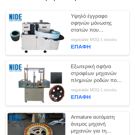
POLICY
Υψηλό έγγραφο
σφηνών μόνωσης
στατών που
παρεμβάλλει τη
negotiable MOQ:1 σύνολο
μηχανή
ΕΠΑΦΉ
Εξωτερική σφήνα
στροφέων μηχανών
πλημνών ροδών που
παρεμβάλλει τη
negotiable MOQ:1 σύνολο
μηχανή δύο σταθμός
ΕΠΑΦΉ
Armature αυτόματη
άνεμος μηχανή
μηχανών για τη