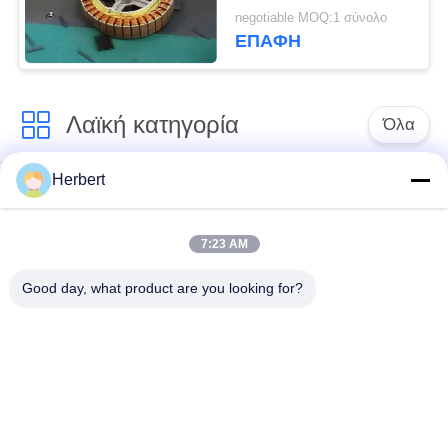
μηχανή/το στάτη
negotiable MOQ:1 σύνολο
πλημνών ροδών
ΕΠΑΦΉ
αυτοκινήτων
ισορροπίας
Λαϊκή κατηγορία
Όλα
Herbert
Armature μηχανή
Άνεμος μηχανή
τυλίγματος
στατών
7:23 AM
Ανταλλακτικά
Αυτόματη μηχανή
Good day, what product are you looking for?
ηλεκτρικών
τυλίγματος σπειρών
κινητήρων
Γραμμή παραγωγής
Άνεμος μηχανή
μηχανών
βελόνων