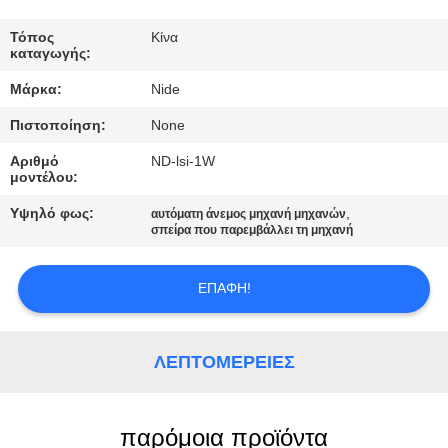
ΕΛΆΤΕ
ΣΕ
Τόπος
Κίνα
καταγωγής:
ΕΠΑΦΉ
Μάρκα:
Nide
ΜΕ
Πιστοποίηση:
None
Αριθμό
ND-lsi-1W
ΕΙΔΉΣΕΙΣ
μοντέλου:
Υψηλό φως:
,
αυτόματη άνεμος μηχανή μηχανών
ΖΗΤΉΣΤΕ
σπείρα που παρεμβάλλει τη μηχανή
ΈΝΑ
ΕΠΑΦΉ!
ΑΠΌΣΠΑΣΜΑ
SITEMAP
ΛΕΠΤΟΜΈΡΕΙΕΣ
PRIVACY
παρόμοια προϊόντα