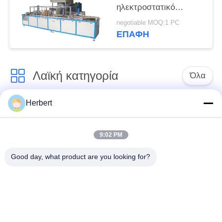
ηλεκτροστατικό
σύστημα μηχανών
negotiable MOQ:1 PC
επιστρώματος σκονών
ΕΠΑΦΉ
τριφασικό
Λαϊκή κατηγορία
Όλα
Herbert
Armature μηχανή
Άνεμος μηχανή
τυλίγματος
στατών
9:02 PM
Ανταλλακτικά
Αυτόματη μηχανή
Good day, what product are you looking for?
ηλεκτρικών
τυλίγματος σπειρών
κινητήρων
Γραμμή παραγωγής
Άνεμος μηχανή
μηχανών
βελόνων