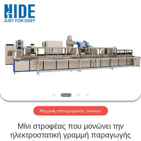
Ningbo
Nide
Tech
Co.,
Ltd.
All
Rights
Reserved.
ΣΠΊΤΙ
ΠΡΟΪΌΝΤΑ
ΠΕΡΊΠΟΥ
ΕΜΕΊΣ
ΠΟΙΟΤΙΚΌΣ
ΈΛΕΓΧΟΣ
Μηχανή επιστρώματος σκονών
Μίνι στροφέας που μονώνει την
ΜΑΣ
ηλεκτροστατική γραμμή παραγωγής