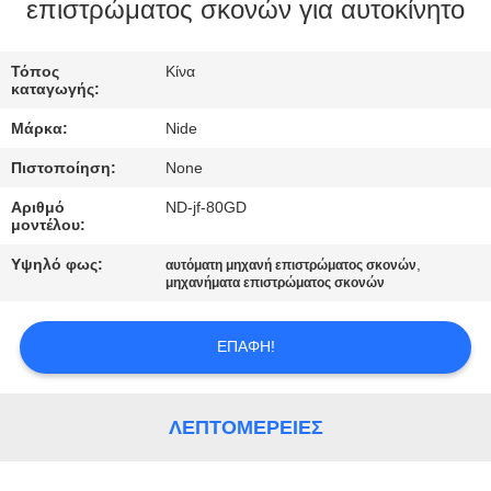
ΕΛΆΤΕ
επιστρώματος σκονών για αυτοκίνητο
ΣΕ
Τόπος
Κίνα
ΕΠΑΦΉ
καταγωγής:
ΜΕ
Μάρκα:
Nide
Πιστοποίηση:
None
ΕΙΔΉΣΕΙΣ
Αριθμό
ND-jf-80GD
μοντέλου:
ΖΗΤΉΣΤΕ
Υψηλό φως:
,
αυτόματη μηχανή επιστρώματος σκονών
ΈΝΑ
μηχανήματα επιστρώματος σκονών
ΑΠΌΣΠΑΣΜΑ
ΕΠΑΦΉ!
SITEMAP
ΛΕΠΤΟΜΈΡΕΙΕΣ
PRIVACY