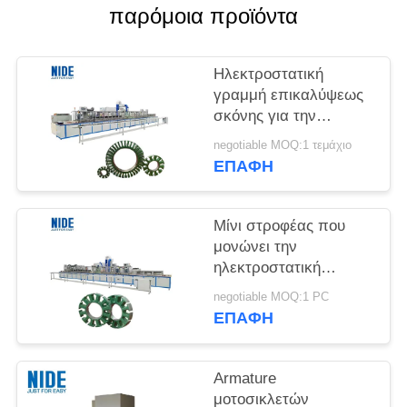
POLICY
παρόμοια προϊόντα
Ηλεκτροστατική
γραμμή επικαλύψεως
σκόνης για την
αυτοματοποίηση του
negotiable MOQ:1 τεμάχιο
πυρήνα του
ΕΠΑΦΉ
μηχανοκίνητου
στατορίου χωρίς
βούρτσα
Μίνι στροφέας που
μονώνει την
ηλεκτροστατική
γραμμή παραγωγής
negotiable MOQ:1 PC
επιστρώματος σκονών
ΕΠΑΦΉ
για αυτοκίνητο
Armature
μοτοσικλετών