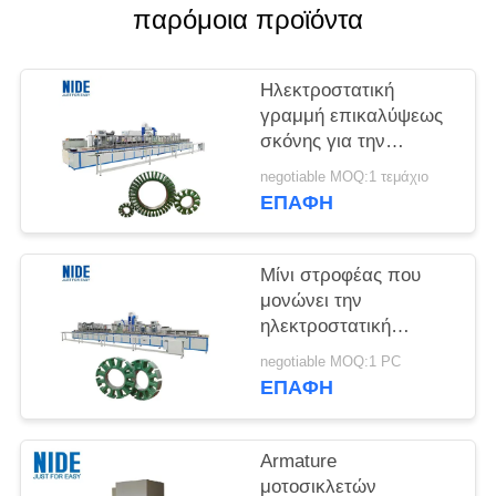
POLICY
παρόμοια προϊόντα
Ηλεκτροστατική
γραμμή επικαλύψεως
σκόνης για την
αυτοματοποίηση του
negotiable MOQ:1 τεμάχιο
πυρήνα του
ΕΠΑΦΉ
μηχανοκίνητου
στατορίου χωρίς
βούρτσα
Μίνι στροφέας που
μονώνει την
ηλεκτροστατική
γραμμή παραγωγής
negotiable MOQ:1 PC
επιστρώματος σκονών
ΕΠΑΦΉ
για αυτοκίνητο
Armature
μοτοσικλετών