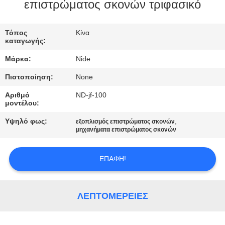
ΕΛΆΤΕ
επιστρώματος σκονών τριφασικό
ΣΕ
Τόπος
Κίνα
ΕΠΑΦΉ
καταγωγής:
ΜΕ
Μάρκα:
Nide
Πιστοποίηση:
None
ΕΙΔΉΣΕΙΣ
Αριθμό
ND-jf-100
μοντέλου:
ΖΗΤΉΣΤΕ
Υψηλό φως:
,
εξοπλισμός επιστρώματος σκονών
ΈΝΑ
μηχανήματα επιστρώματος σκονών
ΑΠΌΣΠΑΣΜΑ
ΕΠΑΦΉ!
SITEMAP
ΛΕΠΤΟΜΈΡΕΙΕΣ
PRIVACY