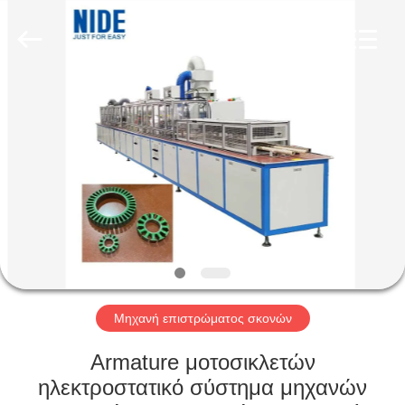
Ningbo
Nide
Tech
Co.,
Ltd.
All
Rights
Reserved.
ΣΠΊΤΙ
ΠΡΟΪΌΝΤΑ
ΠΕΡΊΠΟΥ
ΕΜΕΊΣ
ΠΟΙΟΤΙΚΌΣ
ΈΛΕΓΧΟΣ
Μηχανή επιστρώματος σκονών
Armature μοτοσικλετών
ΜΑΣ
ηλεκτροστατικό σύστημα μηχανών