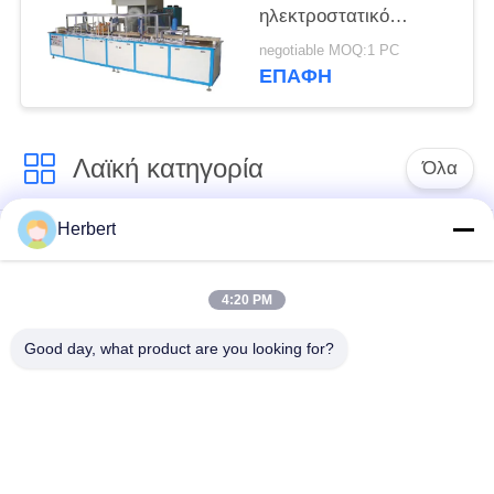
ηλεκτροστατικό
σύστημα μηχανών
negotiable MOQ:1 PC
επιστρώματος σκονών
ΕΠΑΦΉ
τριφασικό
Λαϊκή κατηγορία
Όλα
Herbert
Armature μηχανή
Άνεμος μηχανή
τυλίγματος
στατών
4:20 PM
Ανταλλακτικά
Αυτόματη μηχανή
Good day, what product are you looking for?
ηλεκτρικών
τυλίγματος σπειρών
κινητήρων
Γραμμή παραγωγής
Άνεμος μηχανή
μηχανών
βελόνων