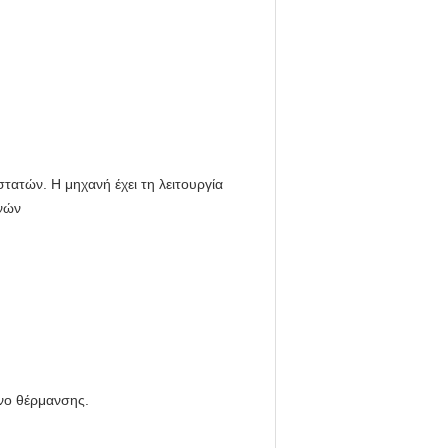
ατών. Η μηχανή έχει τη λειτουργία
νών
νο θέρμανσης.