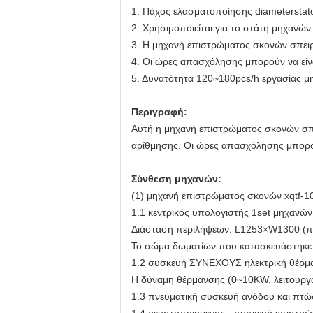
1.
Πάχος ελασματοποίησης
diameterstat
2.
Χρησιμοποιείται για το στάτη μηχανώ
3. Η μηχανή επιστρώματος σκονών σπειρώ
4. Οι ώρες απασχόλησης μπορούν να είν
5. Δυνατότητα 120~180pcs/h εργασίας 
Περιγραφή:
Αυτή η μηχανή επιστρώματος σκονών σπε
αρίθμησης. Οι ώρες απασχόλησης μπορού
Σύνθεση μηχανών:
(1) μηχανή επιστρώματος σκονών xqtf-1
1.1 κεντρικός υπολογιστής 1set μηχανών
Διάσταση περιλήψεων: L1253×W1300 (π
Το σώμα δωματίων που κατασκευάστηκε τ
1.2 συσκευή ΣΥΝΕΧΟΥΣ ηλεκτρική θέρμα
Η δύναμη θέρμανσης (0~10KW, λειτουργώ
1.3 πνευματική συσκευή ανόδου και πτ