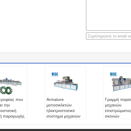
στροφέας που
Armature
Γραμμή παρα
ει την
μοτοσικλετών
μηχανών
ροστατική
ηλεκτροστατικό
επιστρώματο
ή παραγωγής
σύστημα μηχανών
σκονών
ρώματος
επιστρώματος
ν για
σκονών τριφασικό