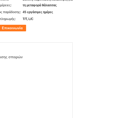
μέρειες:
τη μεταφορά θάλασσας
ς παράδοσης:
45 εργάσιμες ημέρες
πληρωμής:
T/T, L/C
Επικοινωνία
ωσης σπειρών