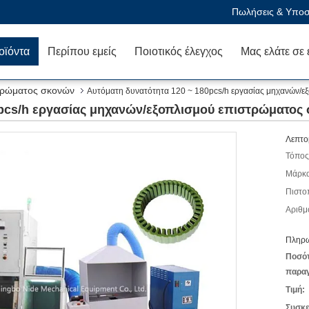
Πωλήσεις & Υποστ
οϊόντα
Περίπου εμείς
Ποιοτικός έλεγχος
τρώματος σκονών
Αυτόματη δυνατότητα 120 ~ 180pcs/h εργασίας μηχανών/ε
0pcs/h εργασίας μηχανών/εξοπλισμού επιστρώματος
Λεπτο
Τόπος
Μάρκα
Πιστο
Αριθμ
Πληρω
Ποσό
παραγ
Τιμή:
Συσκε