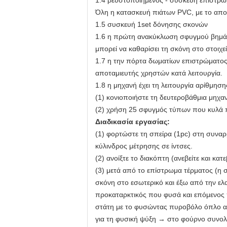
1.4 ρευστοποιημένος - συσκευή επιστρώ
Όλη η κατασκευή πιάτων PVC, με το απ
1.5 συσκευή 1set δόνησης σκονών
1.6 η πρώτη ανακύκλωση σφυγμού βημάτω
μπορεί να καθαρίσει τη σκόνη στο στοιχ
1.7 η την πόρτα δωματίων επιστρώματος
αποταμιευτής χρηστών κατά λειτουργία.
1.8 η μηχανή έχει τη λειτουργία αρίθμηση
(1) κονιοποιήστε τη δευτεροβάθμια μη
(2) χρήση 25 σφυγμός τύπων που κυλά 
Διαδικασία εργασίας:
(1) φορτώστε τη σπείρα (1pc) στη συνα
κύλινδρος μέτρησης σε ίντσες.
(2) ανοίξτε το διακόπτη (ανεβείτε και κα
(3) μετά από το επίστρωμα τέρματος (η 
σκόνη στο εσωτερικό και έξω από την ελ
προκαταρκτικός που φυσά και επόμενος π
στάτη με το φυσώντας πυροβόλο όπλο αέ
για τη φυσική ψύξη → στο φούρνο συνολι