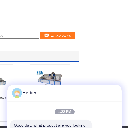
Επικοινωνία
Herbert
γωγής
Σερβο εποξική
μηχανή
ς
επιστρώματος
1:22 PM
σκονών με την
οθόνη αφής για
Armature το
Good day, what product are you looking 