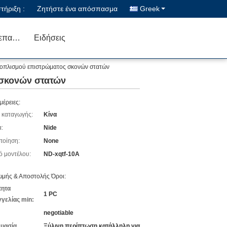
ήριξη :
Ζητήστε ένα απόσπασμα
Greek
Μας ελάτε σε επαφή με
Ειδήσεις
ξοπλισμού επιστρώματος σκονών στατών
 σκονών στατών
μέρειες:
 καταγωγής:
Κίνα
:
Nide
ποίηση:
None
ό μοντέλου:
ND-xqtf-10A
μής & Αποστολής Όροι:
τητα
1 PC
γελίας min:
negotiable
υασία
Ξύλινη περίπτωση κατάλληλη για