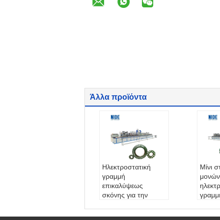
Άλλα προϊόντα
Ηλεκτροστατική
Μίνι 
γραμμή
μονών
επικαλύψεως
ηλεκτ
σκόνης για την
γραμμ
αυτοματοποίηση
επιστ
του πυρήνα του
σκονώ