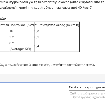
καία θερμοκρασία για τη θεραπεία της σκόνης (αυτό εξαρτάται από τ
ς απαίτησης), κρατά την καυτή μόνωση για πάνω από 40 λεπτά).
ανών
ότητα
Ηλεκτρικός (KW)
συμπιεσμένος αέρας (m3/min)
10
0,3
2.2
0,1
8.2
0,4
(Average~KW)
,
,
νών
εξοπλισμός επιστρώματος σκονών
μηχανήματα επιστρώματος σκονών
Στείλετε το ερώτημά σ