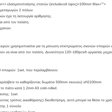
or
<>
ελασματοποίησης στατών (includecoil ύψος)
<100mm Max="">
ν μεταγωγών 2 πόλων.
ν έχει τη λειτουργία αρίθμησης.
αι από τον πελάτη.
μηχανών
ιρών χρησιμοποιείται για τη μόνωση επιστρώματος σκονών σπειρών στ
ν να είναι από τον πελάτη. Δυνατότητα 120~180pcs/h εργασίας μηχα
0 σπειρών: 1set, που περιλαμβάνουν:
εριλάβετε το καθαρίζοντας δωμάτιο 500mm σκονών) xH2100mm
ο πιάτο κατά 1.2mm A3 cold-rolled.
νσης: 1set
ντας τρόπος εκκαθάρισης) διευθετήσιμη, αυτό μπορεί να θέσει το χρό
ώσης 1 σύνολο