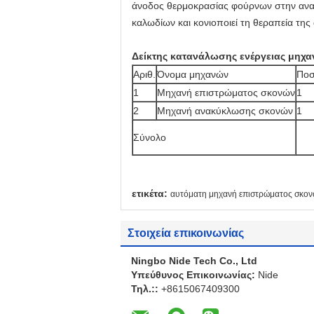
άνοδος θερμοκρασίας φούρνων στην αναγ
καλωδίων και κονιοποιεί τη θεραπεία τη
Δείκτης κατανάλωσης ενέργειας μηχ
Αριθ.
Όνομα μηχανών
Ποσ
1
Μηχανή επιστρώματος σκονών
1
2
Μηχανή ανακύκλωσης σκονών
1
Σύνολο
ετικέτα:
αυτόματη μηχανή επιστρώματος σκο
Στοιχεία επικοινωνίας
Ningbo Nide Tech Co., Ltd
Υπεύθυνος Επικοινωνίας:
Nide
Τηλ.::
+8615067409300