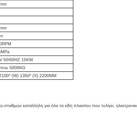
0mm
0mm
0m
00RPM
5MPa
V 50/60HZ 15KW
ίπου 5000KG
 2100* (W) 1350* (Χ) 2200MM
ώ-σταθμών κατάλληλη για όλα τα είδη πλαισίου που τυλίγει, ηλεκτρονι