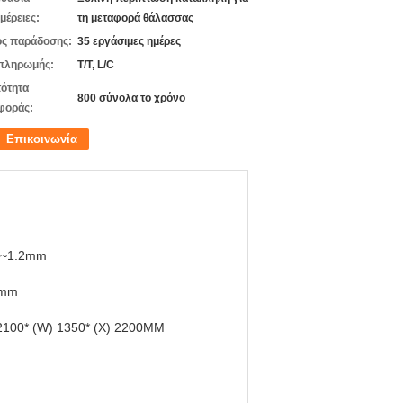
μέρειες:
τη μεταφορά θάλασσας
ς παράδοσης:
35 εργάσιμες ημέρες
πληρωμής:
T/T, L/C
ότητα
800 σύνολα το χρόνο
φοράς:
Επικοινωνία
9~1.2mm
0mm
 2100* (W) 1350* (Χ) 2200MM