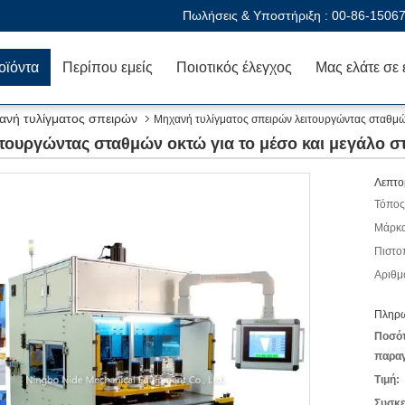
Πωλήσεις & Υποστήριξη :
00-86-1506
οϊόντα
Περίπου εμείς
Ποιοτικός έλεγχος
ανή τυλίγματος σπειρών
Μηχανή τυλίγματος σπειρών λειτουργώντας σταθμών
τουργώντας σταθμών οκτώ για το μέσο και μεγάλο σ
Λεπτο
Τόπος
Μάρκα
Πιστο
Αριθμ
Πληρω
Ποσό
παραγ
Τιμή:
Συσκε