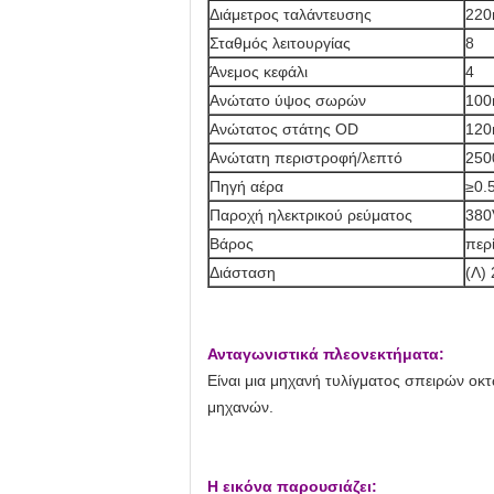
Διάμετρος ταλάντευσης
22
Σταθμός λειτουργίας
8
Άνεμος κεφάλι
4
Ανώτατο ύψος σωρών
10
Ανώτατος στάτης OD
12
Ανώτατη περιστροφή/λεπτό
25
Πηγή αέρα
≥0.
Παροχή ηλεκτρικού ρεύματος
380
Βάρος
περ
Διάσταση
(Λ)
Ανταγωνιστικά πλεονεκτήματα:
Είναι μια μηχανή τυλίγματος σπειρών οκτ
μηχανών.
Η εικόνα παρουσιάζει: