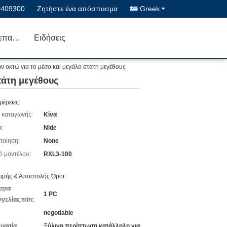
7409300
Ζητήστε ένα απόσπασμα
Greek
Μας ελάτε σε επαφή με
Ειδήσεις
 οκτώ για το μέσο και μεγάλο στάτη μεγέθους
τάτη μεγέθους
μέρειες:
 καταγωγής:
Κίνα
:
Nide
ποίηση:
None
ό μοντέλου:
RXL3-100
μής & Αποστολής Όροι:
τητα
1 PC
γελίας min:
negotiable
υασία
Ξύλινη περίπτωση κατάλληλη για