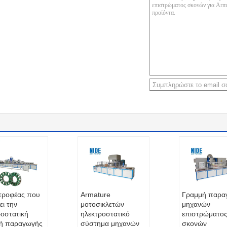
στροφέας που
Armature
Γραμμή παρα
ει την
μοτοσικλετών
μηχανών
ροστατική
ηλεκτροστατικό
επιστρώματο
ή παραγωγής
σύστημα μηχανών
σκονών