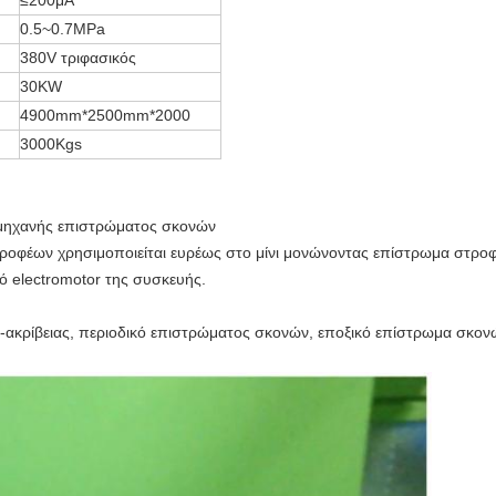
≤200μA
0.5~0.7MPa
380V τριφασικός
30KW
4900mm*2500mm*2000
3000Kgs
μηχανής επιστρώματος σκονών
οφέων χρησιμοποιείται ευρέως στο μίνι μονώνοντας επίστρωμα στροφ
ρό electromotor της συσκευής.
-ακρίβειας, περιοδικό επιστρώματος σκονών, εποξικό επίστρωμα σκο