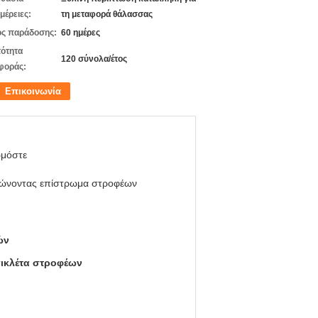
μέρειες:
τη μεταφορά θάλασσας
ς παράδοσης:
60 ημέρες
ότητα
120 σύνολα/έτος
φοράς:
Επικοινωνία
μόστε
ονώνοντας επίστρωμα στροφέων
ών
σικλέτα στροφέων