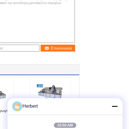
Επικοινωνία
Herbert
γωγής
Σερβο εποξική
μηχανή
ς
επιστρώματος
10:50 AM
σκονών με την