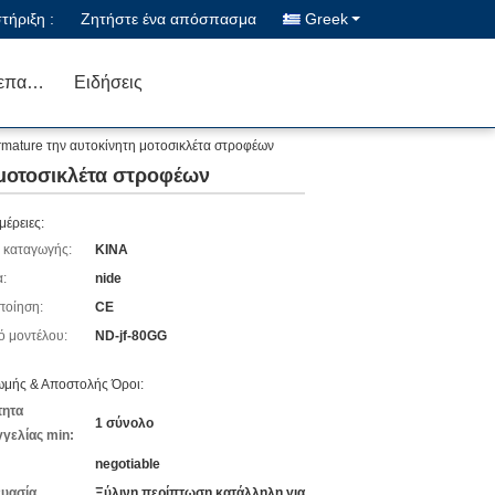
ήριξη :
Ζητήστε ένα απόσπασμα
Greek
Μας ελάτε σε επαφή με
Ειδήσεις
mature την αυτοκίνητη μοτοσικλέτα στροφέων
μοτοσικλέτα στροφέων
μέρειες:
 καταγωγής:
ΚΙΝΑ
:
nide
ποίηση:
CE
ό μοντέλου:
ND-jf-80GG
μής & Αποστολής Όροι:
τητα
1 σύνολο
γελίας min:
negotiable
υασία
Ξύλινη περίπτωση κατάλληλη για