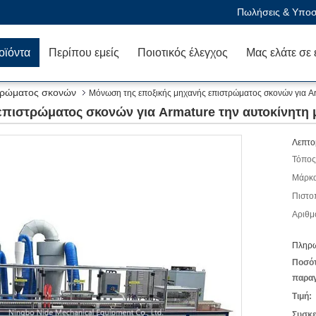
Πωλήσεις & Υποστ
οϊόντα
Περίπου εμείς
Ποιοτικός έλεγχος
τρώματος σκονών
Μόνωση της εποξικής μηχανής επιστρώματος σκονών για Ar
επιστρώματος σκονών για Armature την αυτοκίνητη 
Λεπτο
Τόπος
Μάρκα
Πιστο
Αριθμ
Πληρω
Ποσό
παραγ
Τιμή:
Συσκε