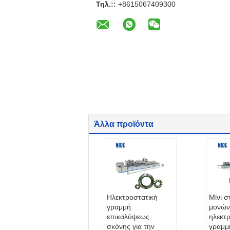
Τηλ.::
+8615067409300
Άλλα προϊόντα
Ηλεκτροστατική
Μίνι 
γραμμή
μονών
επικαλύψεως
ηλεκτ
σκόνης για την
γραμμ