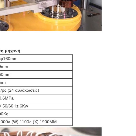
 τη μηχανή
-φ160mm
0mm
60mm
mm
/pc (24 αυλακώσεις)
-0.6MPa
V 50/60Hz 6Kw
00Kg
2000× (W) 1100× (Χ) 1900MM