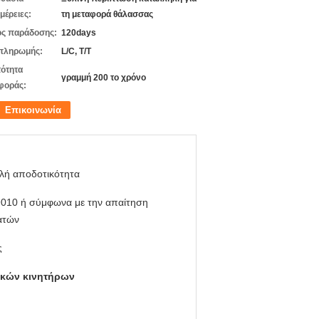
μέρειες:
τη μεταφορά θάλασσας
ς παράδοσης:
120days
πληρωμής:
L/C, T/T
ότητα
γραμμή 200 το χρόνο
φοράς:
Επικοινωνία
λή αποδοτικότητα
9010 ή σύμφωνα με την απαίτηση
ατών
ς
ικών κινητήρων