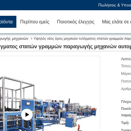
Πωλήσεις & Υποστ
οϊόντα
Περίπου εμείς
Ποιοτικός έλεγχος
γωγής μηχανών
Υψηλός νέος όρος μηχανών τυλίγματος στατών γραμμών πα
λίγματος στατών γραμμών παραγωγής μηχανών αυτο
Λεπτο
Τόπος
Μάρκα
Πιστο
Αριθμ
Πληρω
Ποσό
παραγ
Τιμή:
Συσκε