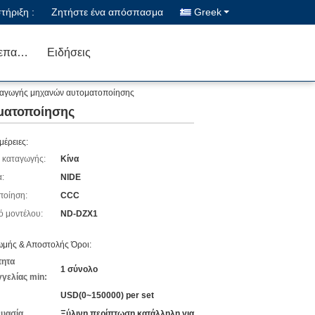
ήριξη :
Ζητήστε ένα απόσπασμα
Greek
Μας ελάτε σε επαφή με
Ειδήσεις
ραγωγής μηχανών αυτοματοποίησης
ματοποίησης
μέρειες:
 καταγωγής:
Κίνα
:
NIDE
ποίηση:
CCC
ό μοντέλου:
ND-DZX1
μής & Αποστολής Όροι:
τητα
1 σύνολο
γελίας min:
USD(0~150000) per set
υασία
Ξύλινη περίπτωση κατάλληλη για