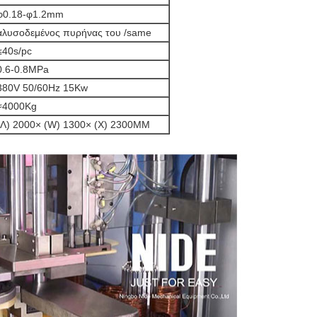
φ0.18-φ1.2mm
αλυσοδεμένος πυρήνας του /same
≤40s/pc
0.6-0.8MPa
380V 50/60Hz 15Kw
≈4000Kg
(Λ) 2000× (W) 1300× (Χ) 2300MM