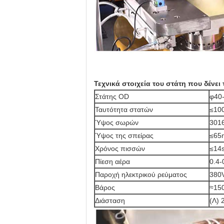
Τεχνικά στοιχεία του στάτη που δένει
Στάτης OD
φ40
Ταυτότητα στατών
≤10
Ύψος σωρών
301
Ύψος της σπείρας
≤65
Χρόνος πισσών
≤14s
Πίεση αέρα
0.4
Παροχή ηλεκτρικού ρεύματος
380
Βάρος
≈15
Διάσταση
(Λ) 