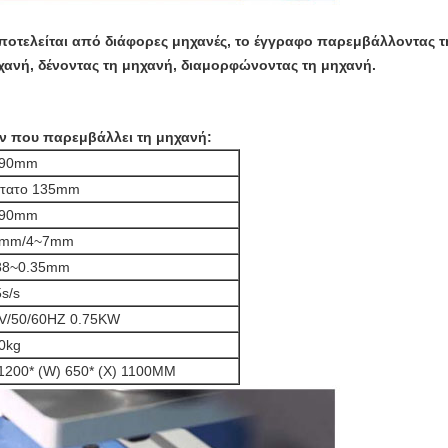
τελείται από διάφορες μηχανές, το έγγραφο παρεμβάλλοντας τ
χανή, δένοντας τη μηχανή, διαμορφώνοντας τη μηχανή.
ών που παρεμβάλλει τη μηχανή:
~90mm
τατο 135mm
~90mm
4mm/4~7mm
88~0.35mm
5s/s
V/50/60HZ 0.75KW
0kg
 1200* (W) 650* (Χ) 1100MM