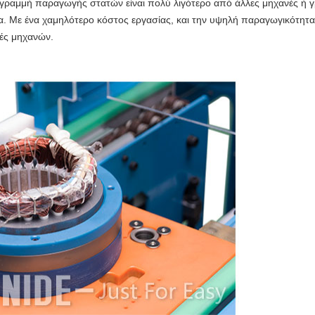
ην γραμμή παραγωγής στατών είναι πολύ λιγότερο από άλλες μηχανές ή 
α. Με ένα χαμηλότερο κόστος εργασίας, και την υψηλή παραγωγικότητα
τές μηχανών.