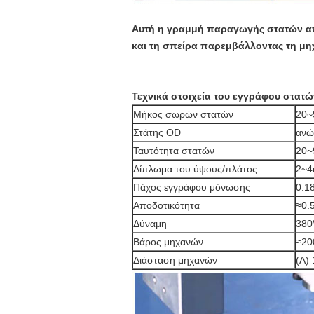
Αυτή η γραμμή παραγωγής στατών απο
και τη σπείρα παρεμβάλλοντας τη μη
Τεχνικά στοιχεία του εγγράφου στατ
Μήκος σωρών στατών
20
Στάτης OD
ανώ
Ταυτότητα στατών
20
Δίπλωμα του ύψους/πλάτος
2~
Πάχος εγγράφου μόνωσης
0.1
Αποδοτικότητα
≈0.
Δύναμη
380
Βάρος μηχανών
≈20
Διάσταση μηχανών
(Λ)