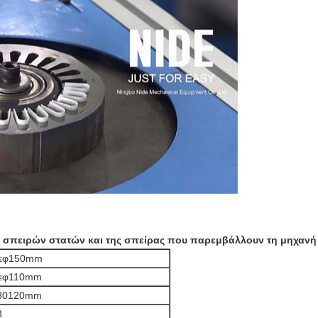
τος σπειρών στατών και της σπείρας που παρεμβάλλουν τη μηχανή
≤φ150mm
≤φ110mm
30120mm
3