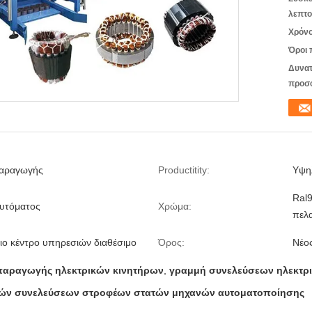
λεπτο
Χρόνο
Όροι 
Δυνατ
προσ
αραγωγής
Productitity:
Υψη
Ral
υτόματος
Χρώμα:
πελ
ο κέντρο υπηρεσιών διαθέσιμο
Όρος:
Νέο
παραγωγής ηλεκτρικών κινητήρων
,
γραμμή συνελεύσεων ηλεκτρ
ών συνελεύσεων στροφέων στατών μηχανών αυτοματοποίησης