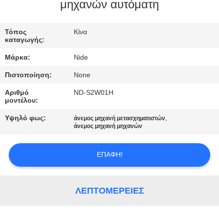
ΕΛΆΤΕ
μηχανών αυτόματη
ΣΕ
Τόπος
Κίνα
ΕΠΑΦΉ
καταγωγής:
ΜΕ
Μάρκα:
Nide
Πιστοποίηση:
None
ΕΙΔΉΣΕΙΣ
Αριθμό
ND-S2W01H
μοντέλου:
ΖΗΤΉΣΤΕ
Υψηλό φως:
,
άνεμος μηχανή μετασχηματιστών
ΈΝΑ
άνεμος μηχανή μηχανών
ΑΠΌΣΠΑΣΜΑ
ΕΠΑΦΉ!
SITEMAP
ΛΕΠΤΟΜΈΡΕΙΕΣ
PRIVACY