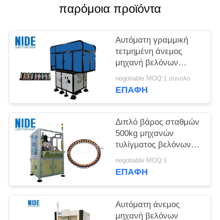
POLICY
παρόμοια προϊόντα
Αυτόματη γραμμική
τετμημένη άνεμος
μηχανή βελόνων
στατών
negotiable MOQ:1 σύνολο
ΕΠΑΦΉ
Διπλό βάρος σταθμών
500kg μηχανών
τυλίγματος βελόνων
στατών Πολωνού Muti
negotiable MOQ:1
ΕΠΑΦΉ
Αυτόματη άνεμος
μηχανή βελόνων