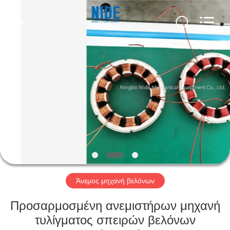
Ningbo
Nide
Tech
Co.,
Ltd.
All
Rights
Reserved.
ΣΠΊΤΙ
ΠΡΟΪΌΝΤΑ
ΠΕΡΊΠΟΥ
ΕΜΕΊΣ
ΠΟΙΟΤΙΚΌΣ
ΈΛΕΓΧΟΣ
Άνεμος μηχανή βελόνων
Προσαρμοσμένη ανεμιστήρων μηχανή
ΜΑΣ
τυλίγματος σπειρών βελόνων