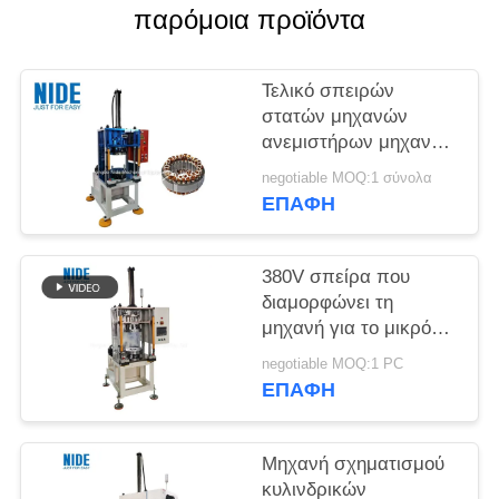
POLICY
παρόμοια προϊόντα
Τελικό σπειρών
στατών μηχανών
ανεμιστήρων μηχανών
γεννητριών που
negotiable MOQ:1 σύνολα
διαμορφώνει και που
ΕΠΑΦΉ
διαμορφώνει τη
μηχανή για τη μηχανή
μικροϋπολογιστών
380V σπείρα που
διαμορφώνει τη
μηχανή για το μικρό
μέσο στάτη μηχανών
negotiable MOQ:1 PC
ΕΠΑΦΉ
Μηχανή σχηματισμού
κυλινδρικών