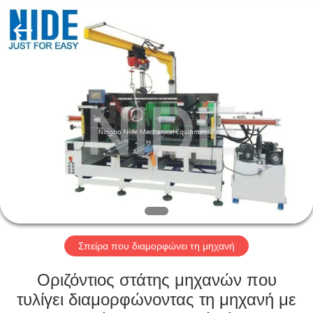
Ningbo
Nide
Tech
Co.,
Ltd.
All
Rights
Reserved.
ΣΠΊΤΙ
ΠΡΟΪΌΝΤΑ
ΠΕΡΊΠΟΥ
ΕΜΕΊΣ
ΠΟΙΟΤΙΚΌΣ
ΈΛΕΓΧΟΣ
Σπείρα που διαμορφώνει τη μηχανή
Οριζόντιος στάτης μηχανών που
ΜΑΣ
τυλίγει διαμορφώνοντας τη μηχανή με