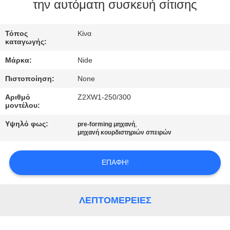
ΕΛΆΤΕ
την αυτόματη συσκευή σίτισης
ΣΕ
Τόπος
Κίνα
ΕΠΑΦΉ
καταγωγής:
ΜΕ
Μάρκα:
Nide
Πιστοποίηση:
None
ΕΙΔΉΣΕΙΣ
Αριθμό
Z2XW1-250/300
μοντέλου:
ΖΗΤΉΣΤΕ
Υψηλό φως:
,
pre-forming μηχανή
ΈΝΑ
μηχανή κουρδιστηριών σπειρών
ΑΠΌΣΠΑΣΜΑ
ΕΠΑΦΉ!
SITEMAP
ΛΕΠΤΟΜΈΡΕΙΕΣ
PRIVACY