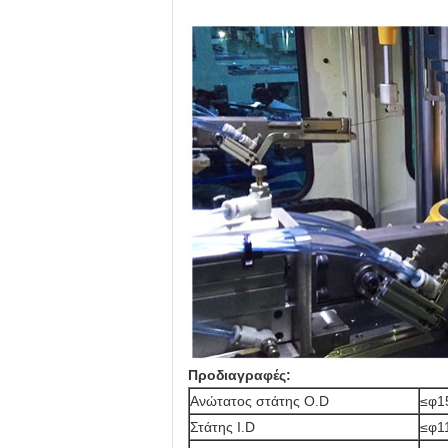
Προδιαγραφές:
Ανώτατος στάτης O.D
≤φ1
Στάτης I.D
≤φ1