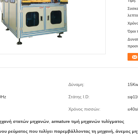
Τιμή:
Συσκε
λεπτο
Χρόνο
Όροι 
Δυνατ
προσ
Δύναμη:
15K
0Hz
Στάτης I.D:
≤φ1
Χρόνος πισσών:
≤40s
ηχανή στατών μηχανών
,
armature τιμή μηχανών τυλίγματος
ου ρεύματος που τυλίγει παρεμβάλλοντας τη μηχανή, άνεμος μ