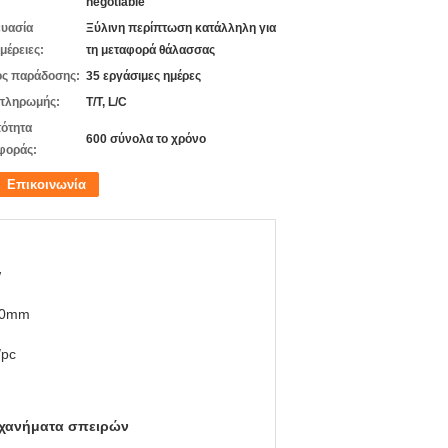
negotiable
υασία
Ξύλινη περίπτωση κατάλληλη για
μέρειες:
τη μεταφορά θάλασσας
ς παράδοσης:
35 εργάσιμες ημέρες
πληρωμής:
T/T, L/C
ότητα
600 σύνολα το χρόνο
φοράς:
Επικοινωνία
w
10mm
/pc
ηχανήματα σπειρών