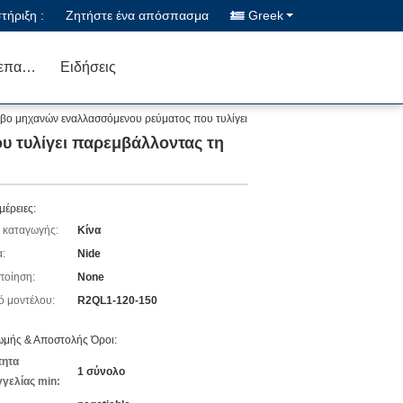
ήριξη :
Ζητήστε ένα απόσπασμα
Greek
Μας ελάτε σε επαφή με
Ειδήσεις
βο μηχανών εναλλασσόμενου ρεύματος που τυλίγει
 τυλίγει παρεμβάλλοντας τη
μέρειες:
 καταγωγής:
Κίνα
:
Nide
ποίηση:
None
ό μοντέλου:
R2QL1-120-150
μής & Αποστολής Όροι:
τητα
1 σύνολο
γελίας min: