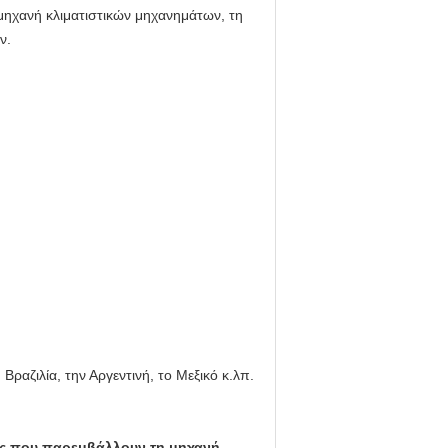
 μηχανή κλιματιστικών μηχανημάτων, τη
ν.
Βραζιλία, την Αργεντινή, το Μεξικό κ.λπ.
ας που παρεμβάλλουν τη μηχανή