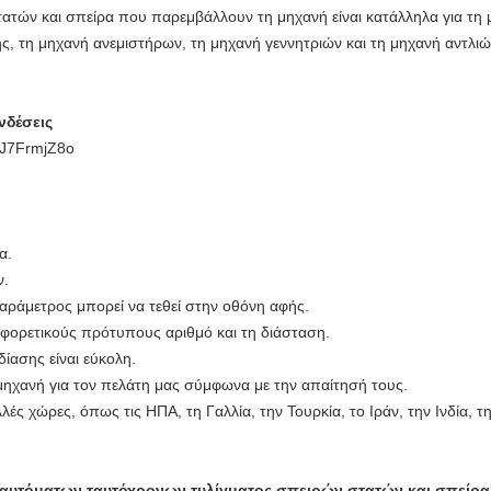
τατών και σπείρα που παρεμβάλλουν τη μηχανή είναι κατάλληλα για τη
, τη μηχανή ανεμιστήρων, τη μηχανή γεννητριών και τη μηχανή αντλιώ
νδέσεις
PJ7FrmjZ8o
α.
ν.
αράμετρος μπορεί να τεθεί στην οθόνη αφής.
ιαφορετικούς πρότυπους αριθμό και τη διάσταση.
δίασης είναι εύκολη.
χανή για τον πελάτη μας σύμφωνα με την απαίτησή τους.
ς χώρες, όπως τις ΗΠΑ, τη Γαλλία, την Τουρκία, το Ιράν, την Ινδία, τη 
 αυτόματων ταυτόχρονων τυλίγματος σπειρών στατών και σπείρ