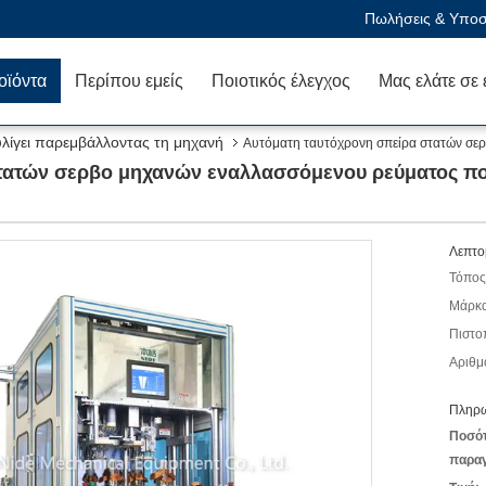
Πωλήσεις & Υποστ
οϊόντα
Περίπου εμείς
Ποιοτικός έλεγχος
υλίγει παρεμβάλλοντας τη μηχανή
Αυτόματη ταυτόχρονη σπείρα στατών σερ
τατών σερβο μηχανών εναλλασσόμενου ρεύματος που
Λεπτο
Τόπος
Μάρκα
Πιστο
Αριθμ
Πληρω
Ποσό
παραγ