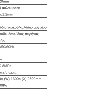
20mm
8 αυλακώσεις
8φ1.2mm
διο χαλκού/καλώδιο αργιλίου
σοδεμένος/ίδιος πυρήνας
s/pc
V50/60Hz
w
-0.8MPa
pcs/8 ώρες
0× (W) 1300× (Χ) 2300mm
00Kg