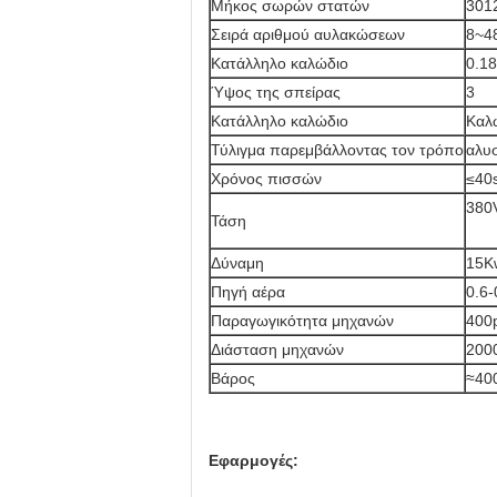
Μήκος σωρών στατών
301
Σειρά αριθμού αυλακώσεων
8~4
Κατάλληλο καλώδιο
0.1
Ύψος της σπείρας
3
Κατάλληλο καλώδιο
Καλώ
Τύλιγμα παρεμβάλλοντας τον τρόπο
αλυ
Χρόνος πισσών
≤40
380
Τάση
Δύναμη
15K
Πηγή αέρα
0.6
Παραγωγικότητα μηχανών
400
Διάσταση μηχανών
200
Βάρος
≈40
Εφαρμογές: