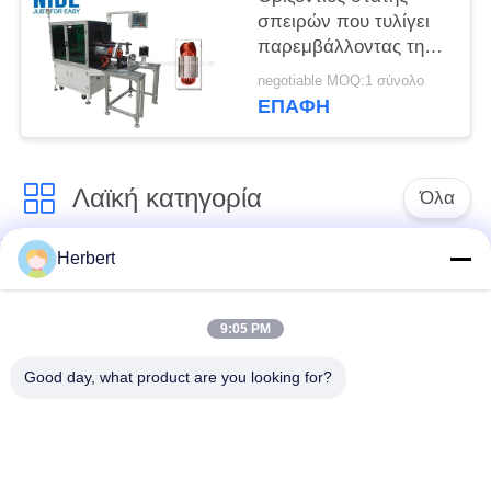
σπειρών που τυλίγει
παρεμβάλλοντας τη
μηχανή/την αυτόματη
negotiable MOQ:1 σύνολο
σπείρα Insertor
ΕΠΑΦΉ
στατών
Λαϊκή κατηγορία
Όλα
Herbert
Armature μηχανή
Άνεμος μηχανή
τυλίγματος
στατών
9:05 PM
Ανταλλακτικά
Αυτόματη μηχανή
Good day, what product are you looking for?
ηλεκτρικών
τυλίγματος σπειρών
κινητήρων
Γραμμή παραγωγής
Άνεμος μηχανή