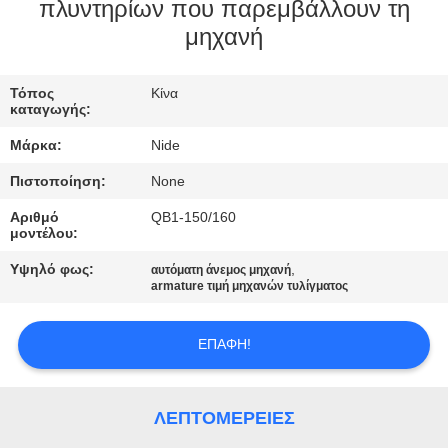
ΕΛΆΤΕ
πλυντηρίων που παρεμβάλλουν τη
μηχανή
ΣΕ
ΕΠΑΦΉ
Τόπος
Κίνα
ΜΕ
καταγωγής:
Μάρκα:
Nide
ΕΙΔΉΣΕΙΣ
Πιστοποίηση:
None
Αριθμό
QB1-150/160
ΖΗΤΉΣΤΕ
μοντέλου:
ΈΝΑ
Υψηλό φως:
,
αυτόματη άνεμος μηχανή
armature τιμή μηχανών τυλίγματος
ΑΠΌΣΠΑΣΜΑ
ΕΠΑΦΉ!
SITEMAP
ΛΕΠΤΟΜΈΡΕΙΕΣ
PRIVACY