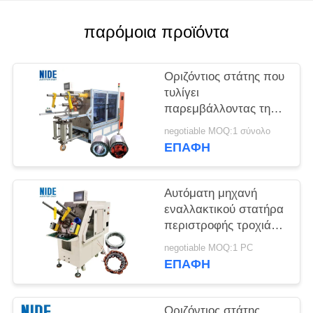
POLICY
παρόμοια προϊόντα
Οριζόντιος στάτης που
τυλίγει
παρεμβάλλοντας τη
μηχανή με τον τρόπο
negotiable MOQ:1 σύνολο
σίτισης σφηνών
ΕΠΑΦΉ
Αυτόματη μηχανή
εναλλακτικού στατήρα
περιστροφής τροχιάς
και σφήνας με έλεγχο
negotiable MOQ:1 PC
PLC
ΕΠΑΦΉ
Οριζόντιος στάτης