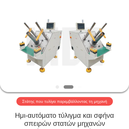
Ningbo
Nide
Tech
Co.,
Ltd.
All
Rights
Reserved.
ΣΠΊΤΙ
ΠΡΟΪΌΝΤΑ
ΠΕΡΊΠΟΥ
ΕΜΕΊΣ
ΠΟΙΟΤΙΚΌΣ
ΈΛΕΓΧΟΣ
Στάτης που τυλίγει παρεμβάλλοντας τη μηχανή
Ημι-αυτόματο τύλιγμα και σφήνα
ΜΑΣ
σπειρών στατών μηχανών