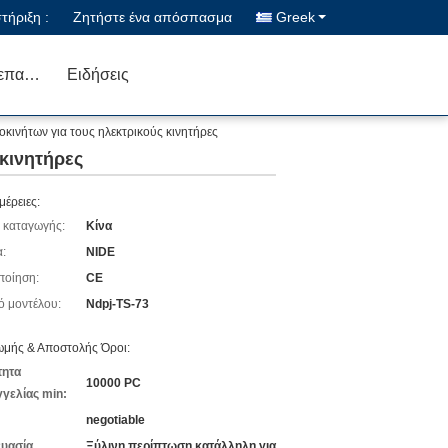
ήριξη :
Ζητήστε ένα απόσπασμα
Greek
Μας ελάτε σε επαφή με
Ειδήσεις
ινήτων για τους ηλεκτρικούς κινητήρες
κινητήρες
μέρειες:
 καταγωγής:
Κίνα
:
NIDE
ποίηση:
CE
ό μοντέλου:
Ndpj-TS-73
μής & Αποστολής Όροι:
τητα
10000 PC
γελίας min:
negotiable
υασία
Ξύλινη περίπτωση κατάλληλη για