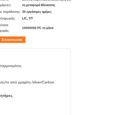
μέρειες:
τη μεταφορά θάλασσας
ς παράδοσης:
30 εργάσιμες ημέρες
πληρωμής:
L/C, T/T
ότητα
10000000 PC το μήνα
φοράς:
Επικοινωνία
σαρμοσμένος
ός/το από γραφίτη /silver/Carbon
νητήρες
,