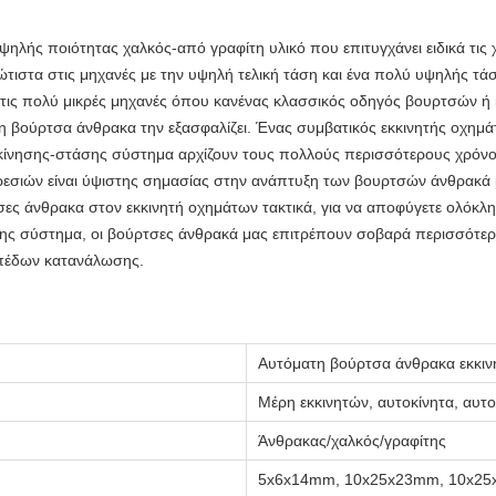
ηλής ποιότητας χαλκός-από γραφίτη υλικό που επιτυγχάνει ειδικά τις χ
ιστα στις μηχανές με την υψηλή τελική τάση και ένα πολύ υψηλής τάση
τις πολύ μικρές μηχανές όπου κανένας κλασσικός οδηγός βουρτσών ή 
η βούρτσα άνθρακα την εξασφαλίζει. Ένας συμβατικός εκκινητής οχημάτ
κίνησης-στάσης σύστημα αρχίζουν τους πολλούς περισσότερους χρόνους
ρεσιών είναι ύψιστης σημασίας στην ανάπτυξη των βουρτσών άνθρακά μ
τσες άνθρακα στον εκκινητή οχημάτων τακτικά, για να αποφύγετε ολόκλ
σης σύστημα, οι βούρτσες άνθρακά μας επιτρέπουν σοβαρά περισσότερ
ιπέδων κατανάλωσης.
Αυτόματη βούρτσα άνθρακα εκκιν
Μέρη εκκινητών, αυτοκίνητα, αυτ
Άνθρακας/χαλκός/γραφίτης
5x6x14mm, 10x25x23mm, 10x25