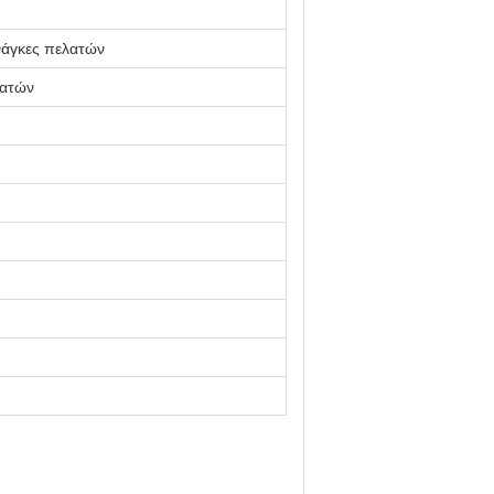
νάγκες πελατών
λατών