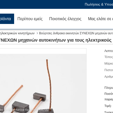
Πωλήσεις & Υποστ
οϊόντα
Περίπου εμείς
Ποιοτικός έλεγχος
 ηλεκτρικών κινητήρων
Βούρτσες άνθρακα εκκινητών ΣΥΝΕΧΩΝ μηχανών αυτοκ
ΝΕΧΩΝ μηχανών αυτοκινήτων για τους ηλεκτρικούς 
Λεπτο
Τόπος
Μάρκα
Πιστο
Αριθμ
Πληρω
Ποσό
παραγ
Τιμή:
Συσκε