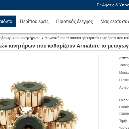
Πωλήσεις & Υποστ
οϊόντα
Περίπου εμείς
Ποιοτικός έλεγχος
 ηλεκτρικών κινητήρων
Μηχανικά ανταλλακτικά ηλεκτρικών κινητήρων που καθ
κών κινητήρων που καθαρίζουν Armature το μεταγωγ
Λεπτο
Τόπος
Μάρκα
Πιστο
Αριθμ
Πληρω
Ποσό
παραγ
Τιμή:
Συσκε