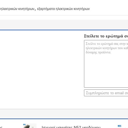
,
 ηλεκτρικών κινητήρων
εξαρτήματα ηλεκτρικών κινητήρων
Στείλετε το ερώτημά σ
ος
Ισχυροί μαγνήτες N52 νεοδύμιου