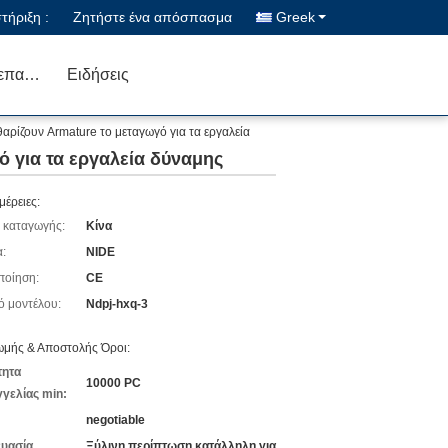
ήριξη :
Ζητήστε ένα απόσπασμα
Greek
Μας ελάτε σε επαφή με
Ειδήσεις
αρίζουν Armature το μεταγωγό για τα εργαλεία
ό για τα εργαλεία δύναμης
μέρειες:
 καταγωγής:
Κίνα
:
NIDE
ποίηση:
CE
ό μοντέλου:
Ndpj-hxq-3
μής & Αποστολής Όροι:
τητα
10000 PC
γελίας min:
negotiable
υασία
Ξύλινη περίπτωση κατάλληλη για