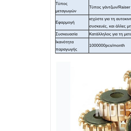
Τύπος
Τύπος γάντζων/Raiser
μεταγωγών
ισχύστε για τη αυτοκιν
Εφαρμογή
συσκευές, και άλλες μ
Συσκευασία
Κατάλληλος για τη με
Ικανότητα
1000000pcs/month
παραγωγής