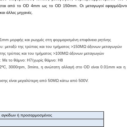
νεται από το OD 4mm ως το OD 150mm. Οι μεταγωγοί εφαρμόζονται
 και άλλες μηχανές.
1mm μορφής και ρωγμές στη φορμαρισμένη επιφάνεια ρητίνης
ου: μεταξύ της τρύπας και του τμήματος >150MΩ άξονων μεταγωγών
ύ της τρύπας και του τμήματος >100MΩ άξονων μεταγωγών
 Με το θάμνο: H7/χωρίς θάμνο: H8
2ºC, 3000rpm, 3mins, η ανώτατη αλλαγή στο OD είναι 0.01mm και 
ωσης είναι μεγαλύτερη από 50MΩ κάτω από 500V.
ς αγκίδων ή προσαρμοσμένος