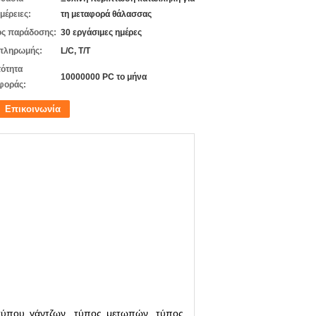
μέρειες:
τη μεταφορά θάλασσας
ς παράδοσης:
30 εργάσιμες ημέρες
πληρωμής:
L/C, T/T
ότητα
10000000 PC το μήνα
φοράς:
Επικοινωνία
τύπου γάντζων, τύπος μετωπών, τύπος