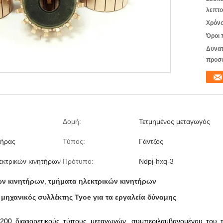
λεπτο
Χρόνο
Όροι 
Δυνατ
προσ
Δομή:
Τετμημένος μεταγωγός
τήρας
Τύπος:
Γάντζος
εκτρικών κινητήρων
Πρότυπο:
Ndpj-hxq-3
ών κινητήρων
,
τμήματα ηλεκτρικών κινητήρων
μηχανικός συλλέκτης Tyoe για τα εργαλεία δύναμης
1200 διαφορετικούς τύπους μεταγωγών, συμπεριλαμβανομένου του 