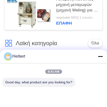
μηχανή μεταγωγών
(μηχανή Weling) για τη
ΣΥΝΕΧΗ μηχανή και
negotiable MOQ:1 σύνολο
την καθολική μηχανή
ΕΠΑΦΉ
Λαϊκή κατηγορία
Όλα
Herbert
Armature μηχανή
Άνεμος μηχανή
τυλίγματος
στατών
8:41 AM
Ανταλλακτικά
Αυτόματη μηχανή
Good day, what product are you looking for?
ηλεκτρικών
τυλίγματος σπειρών
κινητήρων
Γραμμή παραγωγής
Άνεμος μηχανή