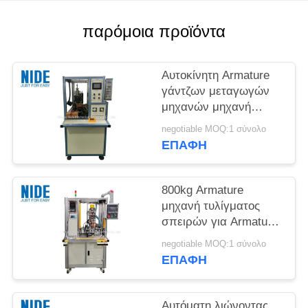
POLICY
παρόμοια προϊόντα
Αυτοκίνητη Armature
γάντζων μεταγωγών
μηχανών μηχανή
συγκόλλησης
negotiable MOQ:1 σύνολο
ΕΠΑΦΉ
800kg Armature
μηχανή τυλίγματος
σπειρών για Armature
μηχανών την καυτή
negotiable MOQ:1 σύνολο
συσσώρευση
ΕΠΑΦΉ
μεταγωγών στροφέων
Αυτόματη λιώνοντας