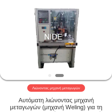
Ningbo
Nide
Tech
Co.,
Ltd.
All
Rights
Reserved.
ΣΠΊΤΙ
ΠΡΟΪΌΝΤΑ
ΠΕΡΊΠΟΥ
ΕΜΕΊΣ
ΠΟΙΟΤΙΚΌΣ
ΈΛΕΓΧΟΣ
Λιώνοντας μηχανή μεταγωγών
Αυτόματη λιώνοντας μηχανή
ΜΑΣ
μεταγωγών (μηχανή Weling) για τη