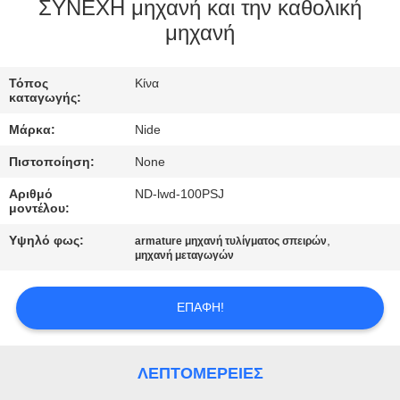
ΕΛΆΤΕ
ΣΥΝΕΧΗ μηχανή και την καθολική
μηχανή
ΣΕ
ΕΠΑΦΉ
Τόπος
Κίνα
ΜΕ
καταγωγής:
Μάρκα:
Nide
ΕΙΔΉΣΕΙΣ
Πιστοποίηση:
None
Αριθμό
ND-lwd-100PSJ
ΖΗΤΉΣΤΕ
μοντέλου:
ΈΝΑ
Υψηλό φως:
,
armature μηχανή τυλίγματος σπειρών
μηχανή μεταγωγών
ΑΠΌΣΠΑΣΜΑ
ΕΠΑΦΉ!
SITEMAP
ΛΕΠΤΟΜΈΡΕΙΕΣ
PRIVACY